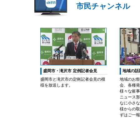
市民チャンネル
盛岡市・滝沢市 定例記者会見
地域の話
盛岡市と滝沢市の定例記者会見の模
地域のお祭
様を放送します。
会、各種発
様々な催事
ニュース形
なに小さな
様からの取
ずはご一報