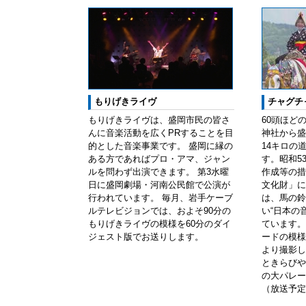
もりげきライヴ
チャグチ
もりげきライヴは、盛岡市民の皆さ
60頭ほど
んに音楽活動を広くPRすることを目
神社から盛
的とした音楽事業です。 盛岡に縁の
14キロの
ある方であればプロ・アマ、ジャン
す。昭和5
ルを問わず出演できます。 第3水曜
作成等の措
日に盛岡劇場・河南公民館で公演が
文化財」に
行われています。 毎月、岩手ケーブ
は、馬の鈴
ルテレビジョンでは、およそ90分の
い“日本の
もりげきライヴの模様を60分のダイ
ています。
ジェスト版でお送りします。
ードの模様
より撮影し
ときらびや
の大パレー
（放送予定